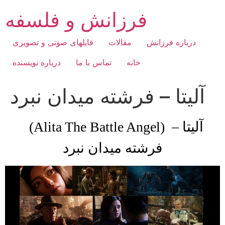
Skip
فرزانش و فلسفه
to
content
درباره فرزانش
مقالات
فایلهای صوتی و تصویری
خانه
تماس با ما
درباره نویسنده
آلیتا – فرشته میدان نبرد
(Alita The Battle Angel) آلیتا –
فرشته میدان نبرد