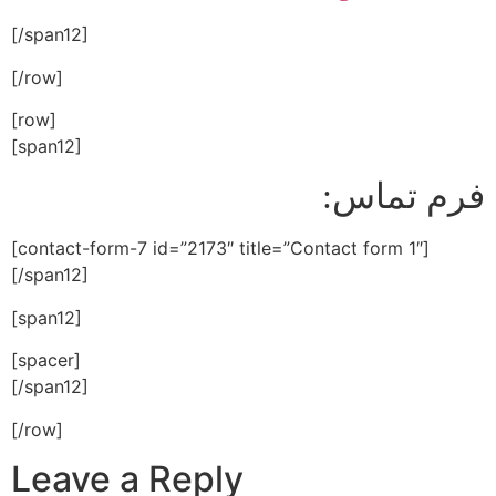
[/span12]
[/row]
[row]
[span12]
:فرم تماس
[contact-form-7 id=”2173″ title=”Contact form 1″]
[/span12]
[span12]
[spacer]
[/span12]
[/row]
Leave a Reply