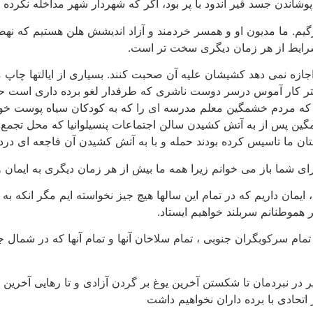
وشاندن جسد قیر اندود با پر بود، اگر که شهردار شهر مداخله نکرده و
یم. ما مدیون او و همسر خردمند و آزاد اندیشش هلن هستیم که نهضت
 شرایط از هر زمان دیگری سخت تر است.
اجازه نمی دهد کشیشان علیه آن صحبت کنند. بسیاری از ایالتها چاپ مط
 کار آموس درسر دوست ناشری که طرفدار لغو برده داری است حمله 
ست که مردم خشمگین معلم مدرسه ای را که به کودکان سیاه پوست خواند
گین پس از به آتش کشیدن سالن اجتماعات پنسیلوانیا که محل تجمع طر
ان ما تاسیس کرده بودند حمله و با به آتش کشیدن آن فاجعه ای درد
ی شما باز می خوانم زیرا همه ما بیش از هر زمان دیگری به ایمان 
ه، ایمان داریم که در تمام این سالها هیچ جیز نخواسته ایم مگر انکه 
بر هموطنانم سربلند خواهیم ایستاد.
مام سرکوبگران جنوبی ، تمام سلاخان آنها و تمام آنها که در شمال جنا
 در نبردمان تا شکستن آخرین یوغ بر گردن آزادی و تا رهایی آخرین انسا
اتحادی با برده داران نخواهیم داشت