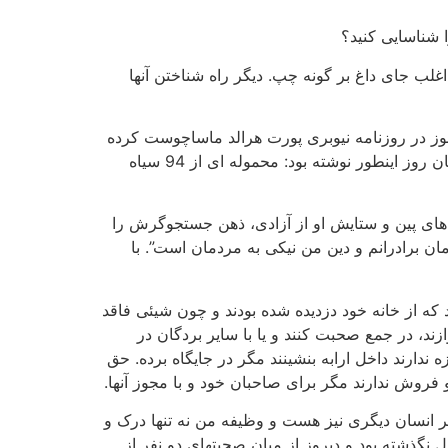
 شناسایی کنید؟
غلب جای داغ بر گونه چپ. دیگر راه شناختن آنها
موز در روزنامه نیوبری پورت هرالد ماساچوست کرده
بود. روزی نبود که آگهی هایی شبیه این و یا آگهی های فروش بردگان را در روزنامه محلی منتشر نکنند. آگهی دیگری در همان روز اینطور نوشته بود: محموله ای از 94 سیاه
 های پین و ستایش او از آزادی، ذهن جستجوگرش را
ن برادرانم و دین من نیکی به مردمان است”. با
د که از خانه خود دزدیده شده بودند و چون شیئی فاقد
د، در جمع صحبت کنند و یا با سایر بردگان در
 ندارند داخل ارابه بنشینند مگر در جایگاه برده. حق
 فروش ندارند مگر برای صاحبان خود و با مجوز آنها.
ر انسان دیگری نیز هست و وظیفه من نه تنها درک و
نگذشته بود و دیروز از میان صحبتهای دو نفر از