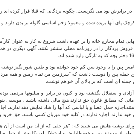
ر برابرش بود می نگریست. چگونه بردگانی که قبلا فرار کرده اند را
ک پای آنها بریده شده و معمولا زخم اساسی گلوله بر بدن دارند و ا
هایی تمام مخارج خانه را بر عهده داشت شروع به کار به عنوان کارآ
امس پین را با وجود سن کم خود خوانده بود و طنین شورانگیز نوشته
این جمله پین را دوست داشت که “سرزمین من تمام زمین و همه مردما
ن جمله ای است که بر بالای آن خواهم نوشت.
دی و استقلال نگذشته بود و اکنون در برابر او میلیونها مردمی بودن
 که مطابق قانون حق ندارند هیچ مالی داشته باشند ، موسقی بنوازن
د.اجازه حمل عصا و یا لباسی که آنها را شاد نمایش دهد ندارند. اجازه
خود ندارند. اجازه ندارند در کلبه خود میزبان کسی باشند. حق خرید و
 ورای نوشته هایش می شنید که : “هر حقی که از آن من است از آن ه
ولی از پیروزی پین و همقطارانش و استقلال امریکا بیش از چهل سال 