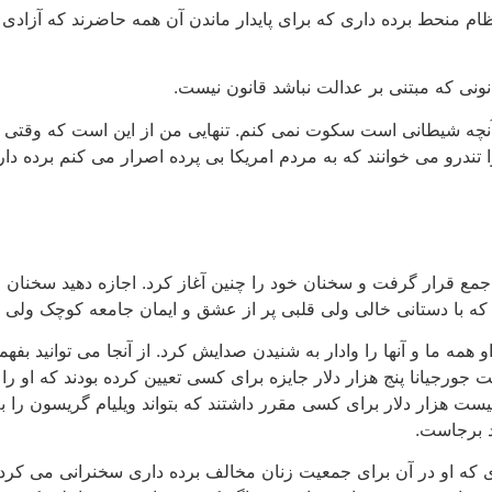
م منحط برده داری که برای پایدار ماندن آن همه حاضرند که آزادی ب
ونی که مبتنی بر عدالت نباشد قانون نیست.
ر آنچه شیطانی است سکوت نمی کنم. تنهایی من از این است که وقتی 
 تندرو می خوانند که به مردم امریکا بی پرده اصرار می کنم برده داری ر
جمع قرار گرفت و سخنان خود را چنین آغاز کرد. اجازه دهید سخنان 
م که با دستانی خالی ولی قلبی پر از عشق و ایمان جامعه کوچک ولی ر
 ما و آنها را وادار به شنیدن صدایش کرد. از آنجا می توانید بفه
 جورجیانا پنج هزار دلار جایزه برای کسی تعیین کرده بودند که او را ب
ست هزار دلار برای کسی مقرر داشتند که بتواند ویلیام گریسون را به
د برجاست.
ه او در آن برای جمعیت زنان مخالف برده داری سخنرانی می کرد ه