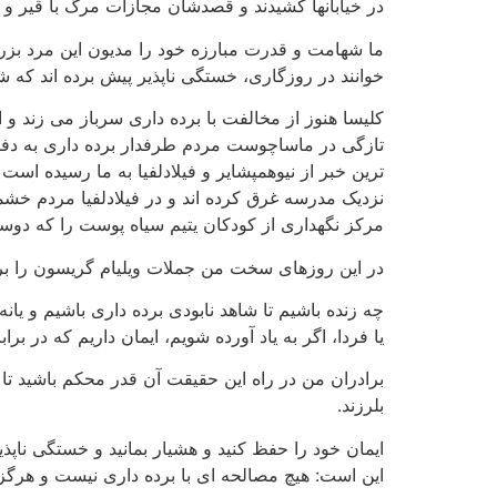
در خیابانها کشیدند و قصدشان مجازات مرگ با قیر و پ
ما شهامت و قدرت مبارزه خود را مدیون این مرد بزرگ
خوانند در روزگاری، خستگی ناپذیر پیش برده اند که
کلیسا هنوز از مخالفت با برده داری سرباز می زند و 
تازگی در ماساچوست مردم طرفدار برده داری به دفتر
ترین خبر از نیوهمپشایر و فیلادلفیا به ما رسیده ا
نزدیک مدرسه غرق کرده اند و در فیلادلفیا مردم خشم
مرکز نگهداری از کودکان یتیم سیاه پوست را که دوست
در این روزهای سخت من جملات ویلیام گریسون را برا
چه زنده باشیم تا شاهد نابودی برده داری باشیم و یان
یا فردا، اگر به یاد آورده شویم، ایمان داریم که در برا
برادران من در راه این حقیقت آن قدر محکم باشید تا ت
بلرزند.
ایمان خود را حفظ کنید و هشیار بمانید و خستگی ناپذیر
این است: هیچ مصالحه ای با برده داری نیست و هرگز 