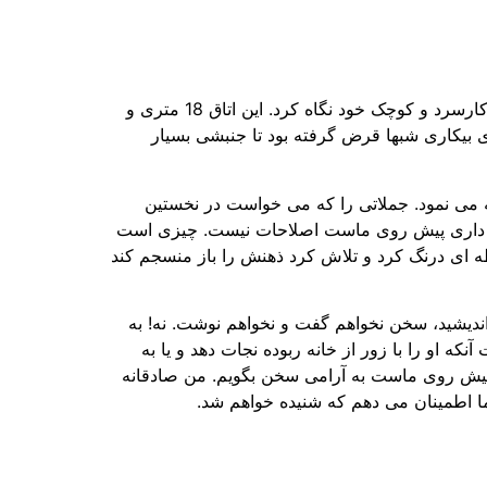
چشمان آبی مرد جوان از پشت شیشه عینک ضخیمش با نگاهی مصمم می درخشید. نگاه از نوشته اش برگرفت و به دفتر کارسرد و کوچک خود نگاه کرد. این اتاق 18 متری و
ای بیکاری شبها قرض گرفته بود تا جنبشی بسیار
 می نمود. جملاتی را که می خواست در نخستین
برده داری پیش روی ماست اصلاحات نیست. چیزی است
حظه ای درنگ کرد و تلاش کرد ذهنش را باز منسجم کند
ندیشید، سخن نخواهم گفت و نخواهم نوشت. نه! به
ه او را با زور از خانه ربوده نجات دهد و یا به
 پیش روی ماست به آرامی سخن بگویم. من صادقانه
اطمینان می دهم که شنیده خواهم شد.