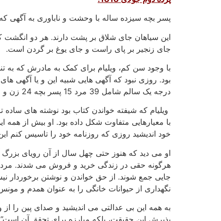
پسر بچه سیزده ساله با وحشت و ناباوری به آگهی که د
این سیاهان جای شلاق بر پشت دارند. هر دو انگشت کوچ
جای زنجیر بر پای راست و جای یوغ بر گردن است.
با وجود سن کم، ویلیام برای کمک به مادرش که به تن
درجه یک سالم شامل 39 مرد 15 پسر بچه 24 زن و 16 دختر بچه که به تازگی وارد شده اند.
ویلیام که شیفته خواندن کتاب بود نوشته های ساده ت
با معیارهایی متفاوت شکل داده بود. او بیش از همه 
خود اندیشید روزی که روزنامه خود را تاسیس کنم ای
او می دید که هنوز حتی چهل سال از آن رویای بزرگ آزا
هرگونه حقی در زندگی خرید و فروش می شدند. مردمانی
جایی جمع شوند. از حق خواندن و نوشتن برخوردار نیستن
نگهداری از حیوانات خانگی را به عنوان همدم و مونس 
به همه این بی عدالتی می اندیشید و صدای پین را از
پذیرش این حقیقت، بلکه مبارزه برای تحقق آن است”. 