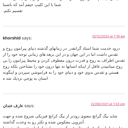
شما با این کلیپ حیفم آمد که باشما
.تقسیم نکنم
10/12/2020 at 7:19 am
khorshid
says:
درود خدمت شما استاد گرانقدر .در زمانهاي گذشته دنياي پيرامون روح و
تقدس داشت اما در اين جهان و در اين برهه هاي زماني توجه خود را از
تقدس اطراف به روح و قدرت درون معطوف كردن و محيط پيرامون را بي
روح ميناميدن غافل از اينكه انسانها نه تنها درون خود را نشناختن بلكه روح
هستي و تقدس بدوي خود و دنياي خود را به فراموشي سپردن و اينگونه
انسان به پوچي نزذيك شد ه
22/06/2021 at 1:33 pm
says:
عارف خندان
شاید بیگ گرانچ معنوی زودتر از بیگ کرانچ فیزیکی شروع شده و جهت
آنتروپی معکوس شده و تکثر رو به وحدت گذاشته.
شاید همانطور که قربانی های فیزیکی در بسیاری از ادیان هندو جای خود را