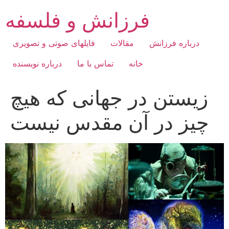
Skip
فرزانش و فلسفه
to
content
درباره فرزانش
مقالات
فایلهای صوتی و تصویری
خانه
تماس با ما
درباره نویسنده
زیستن در جهانی که هیچ
چیز در آن مقدس نیست