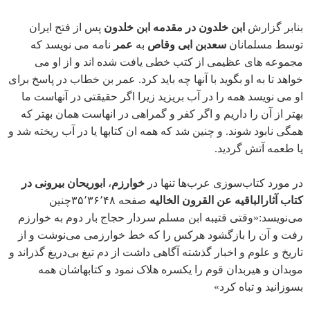
g
بنابر گزارش
ابن خلدون در مقدمه ابن خلدون
پس از فتح ایران
توسط مسلمانان
سعدبن ابی وقاص
به
عمر
نامه می نویسد که
مجموعه های عظیمی از کتب خطی یافت شده اند و از او می
خواهد تا به او بگوید با آنها چه باید کرد. عمر بن خطاب در پاسخ برای
او می نویسد همه را در آب بریزید زیرا اگر حقیقتی در آنهاست ما
بهتر از آن را داریم و اگر کفر و گمراهی در انهاست همان بهتر که
همگی نابود شوند. و چنین شد که همه ان کتابها یا در آب ریخته شد و
یا طعمه آتش گردید.
در مورد کتاب‌سوزی عرب‌ها تنها در
خوارزم
،
ابوریحان بیرونی در
کتاب آثارالباقیه عن القرون الخالیه
صفحه ۳۵٬۳۶٬۴۸چنین
می‌نویسد:«وقتی قتیبه ابن مسلم سردار حجاج بار دوم به خوارزم
رفت و آن را بازگشود هرکس را که خط خوارزمی می‌نوشت و از
تاریخ و علوم و اخبار گذشته آگاهی داشت از دم تیغ بی‌دریغ گذراند و
موبدان و هیربدان قوم را یکسره هلاک نمود و کتابهاشان همه
بسوزانید و تباه کرد»