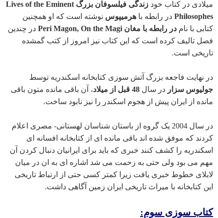
میلادی در کتاب خود
زندگی فیلسوفان بزرگ Lives of the Eminent
Philosophes
در رابطه با
هرمیپوس
نوشته است که او همچنین
کتابی با نام
در رابطه با مغان Peri Magon, On the Magi
در چندین
فصل تالیف کرده است که این کتاب نیز امروز از کتب گمشده
تاریخی است.
در نهایت فاجعه بزرگ آتش سوزی کتابخانه اسکندریه توسط
جولیوس سزار
در سال
48 قبل از میلاد
، آن باقی مانده متون باقی
مانده از ایران پیش از هجوم اسکندر را نیز نابود ساخت.
در سال 2004 یک گروه از باستان شناسان لهستانی- مصری اعلام
کردند که موفق شده اند باقی مانده ای از کتابخانه افسانه ای
اسکندریه را کشف کنند خبری که باید برای ایرانیان دنبال کردن آن
مهم می بود ولی حتی به زحمت می شد اشاره ای به ان در میان
لابلای خطوط خبری یافت زیرا کمتر کسی حتی از ارتباط تاریخی
این کتابخانه با میراث تاریخی ایران زمین آگاهی داشت.
g
کتاب سوزی سوم: