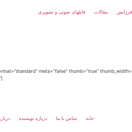
فرزانش
مقالات
فایلهای صوتی و تصویری
ormat=”standard” meta=”false” thumb=”true” thumb_width=”
″]
خانه
تماس با ما
درباره نویسنده
دربار