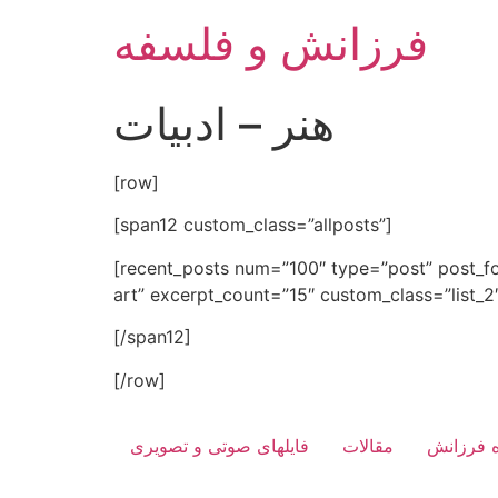
Skip
فرزانش و فلسفه
to
content
هنر – ادبیات
[row]
[span12 custom_class=”allposts”]
[recent_posts num=”100″ type=”post” post_f
art” excerpt_count=”15″ custom_class=”list_2
[/span12]
[/row]
ه فرزانش
مقالات
فایلهای صوتی و تصویری