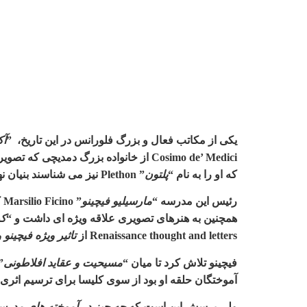
یکی از مکاتب فعال و بزرگ فلورانس در این تاریخ،
”
آک
Cosimo de’ Medici
از خانواده بزرگ دمدیچی که تصویر ا
که او را به نام
“
پلتون
” Plethon
نیز می شناسند بنیان نه
رئیس این مدرسه
“
مارسیلیو فیچینو
” Marsilio Ficino
ک
همچنین به هنرهای تصویری علاقه ویژه ای داشت و
“
کر
Renaissance thought and letters
از
تاثیر ویژه فیچینو 
فیچینو تلاش کرد تا میان
“
مسیحیت و عقاید افلاطونی
”
آموختگان حلقه او بود از
سوی کلیسا برای ترسیم اثری د
ولی پرسش این است که
چه چیز در آموخته های مدرسه 