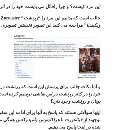
این مرد کیست؟ و چرا رافائل می بایست خود را در اثر 
جالب است که بدانیم این مرد را
“
زرتشت
” Zoroaster
ویکیپدیا
”
مراجعه می کنید این تصویر نخستین تصویر
و اما نکات جالب برای پرسش این است که
زرتشت در ا
خود را در کنار زرتشت در این نقاشی ترسیم کرده است 
یونان و زرتشت وجود دارد؟
اینها سوالاتی هستند که پاسخ به آنها برای ادامه این س
توجهند از
فیثاغورث
تا
هراکلیتوس
و
امپدوکلس
همگی معن
شده در اینجا پاسخ می دهیم
.