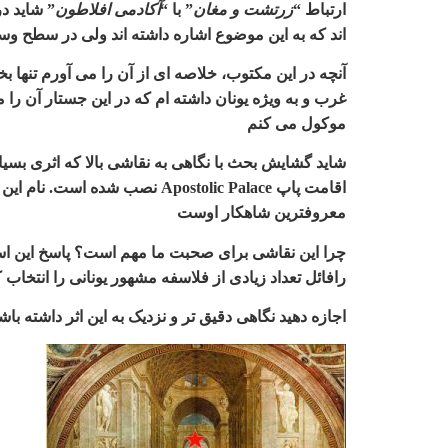
ارتباط
“
زرتشت و مغان
”
با
“
آکادمی افلاطون
”
شاید د
اند که به این موضوع اشاره داشته اند ولی در سطح و
آنچه در این مکتوب، خلاصه ای از آن را می آورم تنها ب
غرب و به ویژه یونان داشته ام که در این جستار آن ر
موکول می کنم
شاید گشایش بحث با نگاهی به نقاشی بالا که اثری ب
اقامت پاپ
Apostolic Palace
نصب شده است. نام این ا
معروفترین شاهکار اوست
چرا این نقاشی برای صحبت ما مهم است؟ پاسخ این است 
رافائل تعداد زیادی از فلاسفه مشهور یونانی را انتخاب 
اجازه دهید نگاهی دقیق تر و نزدیک به این اثر داشته باش