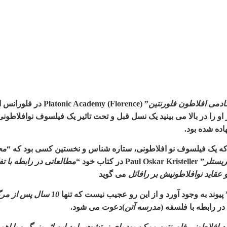
ادمی افلاطون فلورنتین
” (Platonic Academy (Florence
در فلورانس 
و را در بالا می بینید یک نسل قبل و تحت تاثیر یک فیلسوف نوافلاطونی 
اده شده بود
.
ه یک فیلسوف نو افلاطونی، ستاره شناس و نخستین کسی بود که
“
مج
یستلر
” Paul Oskar Kristeller
در کتاب خود
“
مطالعاتی در رابطه با ت
و عقاید نوافلاطونیش بر رافائل
می گوید
پیوند به وجود آورد و از این رو عجیب نیست که تنها
10
سال پس از مرگ
ر رابطه با فلسفه
(
مدرسه آتن
)
دعوت می شود
.
افلاطونی فلورنتین ممکن بود پای زرتشت را به این اثر بزرگ و با اه