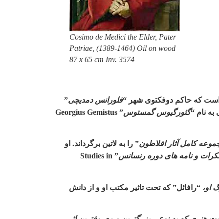
Cosimo de Medici the Elder, Pater
Patriae, (1389-1464) Oil on wood
87 x 65 cm Inv. 3574
است که حاکم دوفکتوی شهر
“
فلورانس دمدیچی
”
به نام
“
گئورگیوس گمستوس
” Georgius Gemistus
موعه کامل آثار افلاطون
”
را به لاتین برگرداند. او
فکرات و نامه های دوره رنسانس
” Studies in
 او،
“
رافائل” که تحت تاثیر مکتب او و از دانش
میت هنری که به نوعی بزرگترین و معروفترین اثر